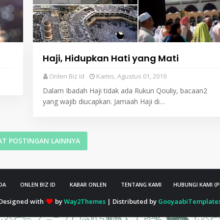
Haji, Hidupkan Hati yang Mati
Onlen Biz Id
Kamis, Agustus 01, 2019
Dalam Ibadah Haji tidak ada Rukun Qouliy, bacaan2
yang wajib diucapkan. Jamaah Haji di…
T POSTINGAN LAINNYA
DA
ONLEN BIZ ID
KABAR ONLEN
TENTANG KAMI
HUBUNGI KAMI (
Designed with
by
Way2Themes
| Distributed by
GooyaabiTemplate