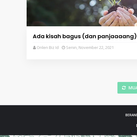
Ada kisah bagus (dan panjaaaang)
Onlen Biz Id
Senin, November 22, 2021
MUA
BERAN