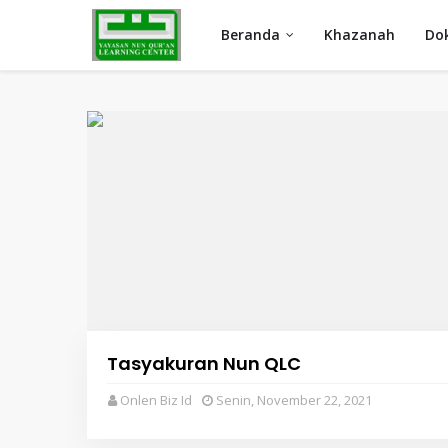
Beranda
Khazanah
Do
Tasyakuran Nun QLC
Onlen Biz Id
Senin, November 22, 2021