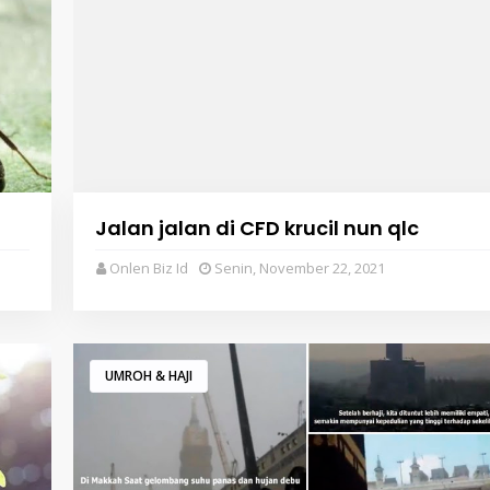
Jalan jalan di CFD krucil nun qlc
Onlen Biz Id
Senin, November 22, 2021
UMROH & HAJI