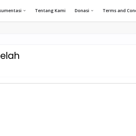
kumentasi
Tentang Kami
Donasi
Terms and Cond
lelah