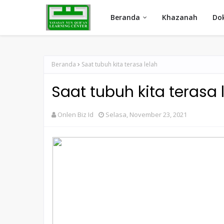
Beranda
Khazanah
Do
Beranda
Saat tubuh kita terasa lelah
Saat tubuh kita terasa 
Onlen Biz Id
Selasa, November 23, 2021